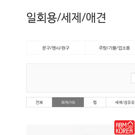
일회용/세제/애견
문구/팬시/완구
주방/기물/업소용
전체
과자(10)
랩
세제/섬유