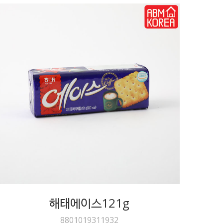
해태에이스121g
8801019311932