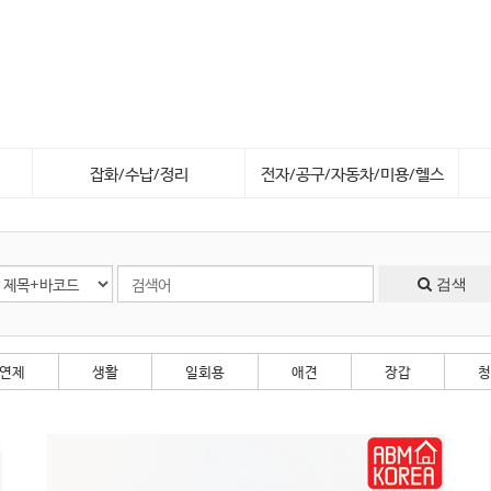
잡화/수납/정리
전자/공구/자동차/미용/헬스
검색
유연제
생활
일회용
애견
장갑
청