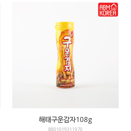
해태구운감자108g
8801019311970