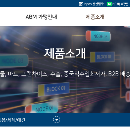
ABM 가맹안내
제품소개
제품소개
물, 마트, 프랜차이즈, 수출, 중국직수입최저가, B2B 배
회용/세제/애견