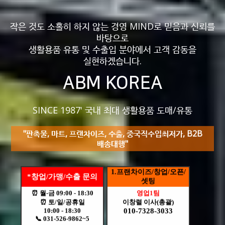
작은 것도 소홀히 하지 않는 경영 MIND로 믿음과 신뢰를
바탕으로
생활용품 유통 및 수출입 분야에서 고객 감동을
실현하겠습니다.
ABM KOREA
SINCE 1987' 국내 최대 생활용품 도매/유통
"판촉물, 마트, 프랜차이즈, 수출, 중국직수입최저가, B2B
배송대행"
1.프랜차이즈/창업/오픈/
*창업/가맹/수출 문의
셋팅
⏰ 월-금 09:00 - 18:30
영업1팀
⏰ 토/일/공휴일
이창렬 이사(총괄)
10:00 - 18:30
010-7328-3033
📞 031-526-9862~5