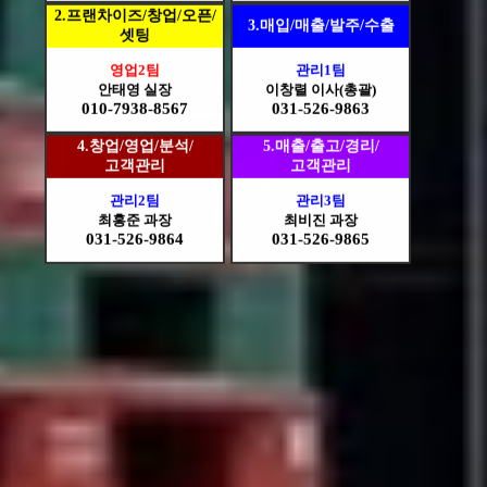
2.프랜차이즈/창업/오픈/
3.매입/매출/발주/수출
셋팅
영업2팀
관리1팀
안태영 실장
이창렬 이사(총괄)
010-7938-8567
031-526-9863
4.창업/영업/분석/
5.매출/출고/경리/
고객관리
고객관리
관리2팀
관리3팀
최홍준 과장
최비진 과장
031-526-9864
031-526-9865